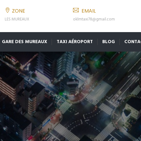
ZONE
EMAIL
LES MUREAUX
oklmtaxi78@gmail.com
GARE DES MUREAUX
TAXI AÉROPORT
BLOG
CONTA