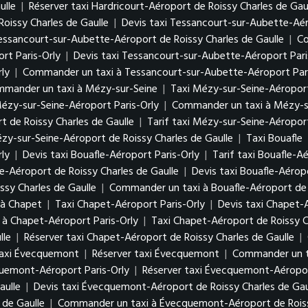
ulle
|
Réserver taxi Hardricourt-Aéroport de Roissy Charles de Gau
oissy Charles de Gaulle
|
Devis taxi Tessancourt-sur-Aubette-Aér
Tessancourt-sur-Aubette-Aéroport de Roissy Charles de Gaulle
|
Co
rt Paris-Orly
|
Devis taxi Tessancourt-sur-Aubette-Aéroport Pari
ly
|
Commander un taxi à Tessancourt-sur-Aubette-Aéroport Pari
mander un taxi à Mézy-sur-Seine
|
Taxi Mézy-sur-Seine-Aéroport
Mézy-sur-Seine-Aéroport Paris-Orly
|
Commander un taxi à Mézy-su
t de Roissy Charles de Gaulle
|
Tarif taxi Mézy-sur-Seine-Aéroport
y-sur-Seine-Aéroport de Roissy Charles de Gaulle
|
Taxi Bouafle
rly
|
Devis taxi Bouafle-Aéroport Paris-Orly
|
Tarif taxi Bouafle-A
le-Aéroport de Roissy Charles de Gaulle
|
Devis taxi Bouafle-Aérop
ssy Charles de Gaulle
|
Commander un taxi à Bouafle-Aéroport de R
 à Chapet
|
Taxi Chapet-Aéroport Paris-Orly
|
Devis taxi Chapet-
à Chapet-Aéroport Paris-Orly
|
Taxi Chapet-Aéroport de Roissy C
lle
|
Réserver taxi Chapet-Aéroport de Roissy Charles de Gaulle
|
taxi Évecquemont
|
Réserver taxi Évecquemont
|
Commander un t
quemont-Aéroport Paris-Orly
|
Réserver taxi Évecquemont-Aéropor
aulle
|
Devis taxi Évecquemont-Aéroport de Roissy Charles de Gau
 de Gaulle
|
Commander un taxi à Évecquemont-Aéroport de Roissy