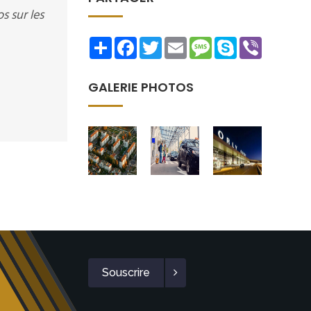
s sur les
Share
Facebook
Twitter
Email
Message
Skype
Viber
GALERIE PHOTOS
Souscrire