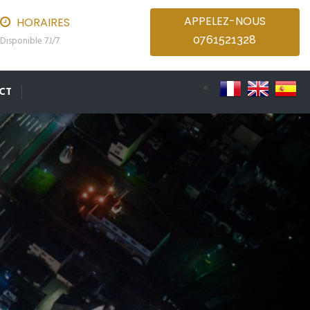
APPELEZ-NOUS
HORAIRES
0761521328
Disponible 7J/7
CT