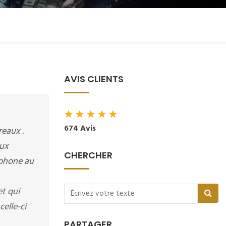
AVIS CLIENTS
★
★
★
★
★
674 Avis
reaux .
aux
CHERCHER
éphone au
et qui
elle-ci
PARTAGER