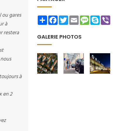
l ou gares
Share
Facebook
Twitter
Email
Message
Skype
Viber
ur à
r restera
GALERIE PHOTOS
st
 nous
toujours à
x en 2
vez