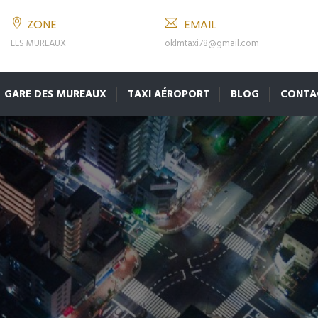
ZONE
EMAIL
LES MUREAUX
oklmtaxi78@gmail.com
GARE DES MUREAUX
TAXI AÉROPORT
BLOG
CONTA