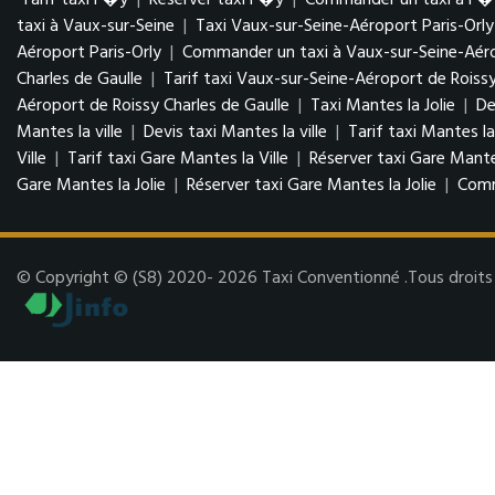
Tarif taxi F�y
|
Réserver taxi F�y
|
Commander un taxi à F�
taxi à Vaux-sur-Seine
|
Taxi Vaux-sur-Seine-Aéroport Paris-Orly
Aéroport Paris-Orly
|
Commander un taxi à Vaux-sur-Seine-Aéro
Charles de Gaulle
|
Tarif taxi Vaux-sur-Seine-Aéroport de Roissy
Aéroport de Roissy Charles de Gaulle
|
Taxi Mantes la Jolie
|
De
Mantes la ville
|
Devis taxi Mantes la ville
|
Tarif taxi Mantes la
Ville
|
Tarif taxi Gare Mantes la Ville
|
Réserver taxi Gare Mantes
Gare Mantes la Jolie
|
Réserver taxi Gare Mantes la Jolie
|
Comm
© Copyright © (S8) 2020- 2026 Taxi Conventionné .Tous droits r