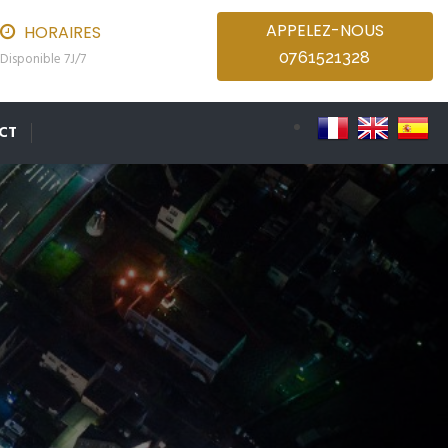
APPELEZ-NOUS
HORAIRES
0761521328
Disponible 7J/7
CT