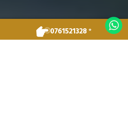
0761521328
*
VOTRE TAXI
Vos déplacements en toute sécurité et dans
un confort optimal.
Réservez maintenant
0761521328
BIENVENUE À TAXI
CONVENTIONNÉ