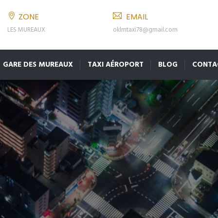
ZONE
EMAIL
LES MUREAUX
oklmtaxi78@gmail.com
GARE DES MUREAUX
TAXI AÉROPORT
BLOG
CONTA