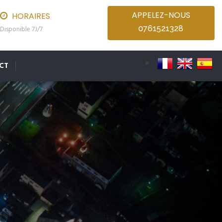
APPELEZ-NOUS
HORAIRES
0761521328
Disponible 7J/7
CT