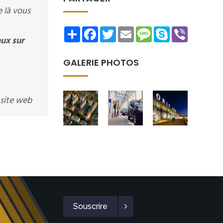
 là vous
Share
Facebook
Twitter
Email
Message
Skype
Viber
ux sur
GALERIE PHOTOS
 site web
Souscrire