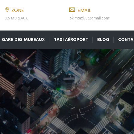
ZONE
EMAIL
LES MUREAUX
oklmtaxi78@gmail.com
GARE DES MUREAUX
TAXI AÉROPORT
BLOG
CONTA