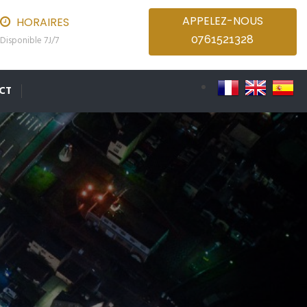
APPELEZ-NOUS
HORAIRES
0761521328
Disponible 7J/7
CT