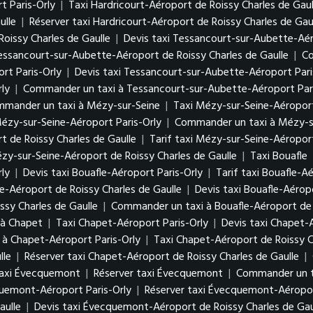
t Paris-Orly
|
Taxi Hardricourt-Aéroport de Roissy Charles de Gaul
ulle
|
Réserver taxi Hardricourt-Aéroport de Roissy Charles de Gau
oissy Charles de Gaulle
|
Devis taxi Tessancourt-sur-Aubette-Aér
Tessancourt-sur-Aubette-Aéroport de Roissy Charles de Gaulle
|
Co
rt Paris-Orly
|
Devis taxi Tessancourt-sur-Aubette-Aéroport Pari
ly
|
Commander un taxi à Tessancourt-sur-Aubette-Aéroport Pari
mander un taxi à Mézy-sur-Seine
|
Taxi Mézy-sur-Seine-Aéroport
Mézy-sur-Seine-Aéroport Paris-Orly
|
Commander un taxi à Mézy-su
t de Roissy Charles de Gaulle
|
Tarif taxi Mézy-sur-Seine-Aéroport
y-sur-Seine-Aéroport de Roissy Charles de Gaulle
|
Taxi Bouafle
rly
|
Devis taxi Bouafle-Aéroport Paris-Orly
|
Tarif taxi Bouafle-A
le-Aéroport de Roissy Charles de Gaulle
|
Devis taxi Bouafle-Aérop
ssy Charles de Gaulle
|
Commander un taxi à Bouafle-Aéroport de R
 à Chapet
|
Taxi Chapet-Aéroport Paris-Orly
|
Devis taxi Chapet-
à Chapet-Aéroport Paris-Orly
|
Taxi Chapet-Aéroport de Roissy C
lle
|
Réserver taxi Chapet-Aéroport de Roissy Charles de Gaulle
|
taxi Évecquemont
|
Réserver taxi Évecquemont
|
Commander un t
quemont-Aéroport Paris-Orly
|
Réserver taxi Évecquemont-Aéropor
aulle
|
Devis taxi Évecquemont-Aéroport de Roissy Charles de Gau